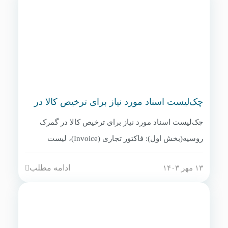
مدارک هویتی شرکت واردکننده (INN، KPP).
چک‌لیست اسناد مورد نیاز برای ترخیص کالا در
گمرک روسیه(بخش اول)
چک‌لیست اسناد مورد نیاز برای ترخیص کالا در گمرک
روسیه(بخش اول): فاکتور تجاری (Invoice)، لیست
بسته‌بندی (Packing List)، بارنامه (CMR برای جاده، Bill
ادامه مطلب
۱۳ مهر ۱۴۰۳
of Lading برای دریا)، گواهی مبدأ (COO)، گواهی بیمه،
اظهارنامه صادراتی ایران (با مهر گمرک).