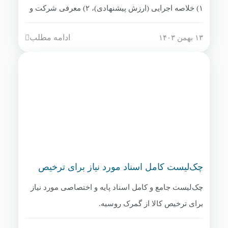
۱) خلاصه اجرایی (ارزش پیشنهادی)، ۲) معرفی شرکت و
سابقه، ۳) مشخصات فنی محصول (با برگه داده‌ها)، ۴)
ادامه مطلب
۱۳ بهمن ۱۴۰۳
گواهی‌ها و استانداردها، ۵) شرایط تجاری (قیمت، تحویل،
پرداخت)، ۶) جدول زمانی تحویل، ۷) ضمانت‌نامه و
خدمات پس از فروش، ۸) نمونه مشتریان قبلی. ترجمه به
روسی ضروری است.
چک‌لیست کامل اسناد مورد نیاز برای ترخیص
کالا در گمرک روسیه
چک‌لیست جامع و کامل اسناد پایه و اختصاصی مورد نیاز
برای ترخیص کالا از گمرک روسیه.