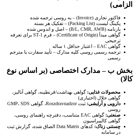
الزامی)
فاکتور تجاری (Invoice) – به روسی ترجمه شده
پکینگ لیست (Packing List) – تفکیک هر بسته
بارنامه (B/L, CMR, AWB) – اصل و اندوس شده
گواهی مبدأ (Certificate of Origin) – فرم ST-1 برای تعرفه
ترجیحی
گواهی EAC – اعتبار حداقل ۱ ساله
ترجمه رسمی روسی کلیه مدارک – تأیید سفارت یا مترجم
رسمی
بخش ب – مدارک اختصاصی (بر اساس نوع
کالا)
محصولات غذایی:
گواهی بهداشت/قرنطینه، گواهی آنالیز،
گواهی حلال (اختیاری)
دارویی و آرایشی:
ثبت Roszdravnadzor، گواهی GMP، SDS
روسی
صنعتی:
گواهی EAC متناسب، دفترچه راهنمای روسی،
گواهی کالیبراسیون
چستنی زناک:
کدهای Data Matrix الصاق شده، گزارش ثبت
در سامانه