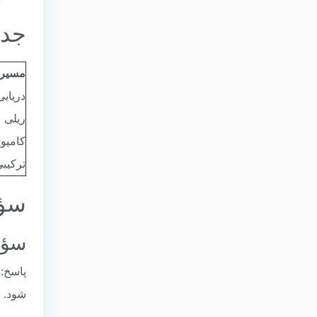
جدو
مسیر
دریایی
ریلی
کامیو
ترکیب
سؤا
سؤال ۱: آیا مسیر ریلی سرخس
شود. ب