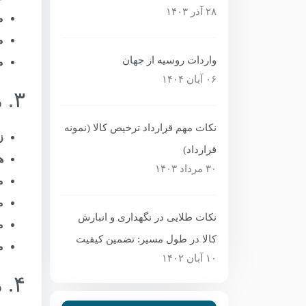
۲۸ آذر ۱۴۰۳
م
م
واردات روسیه از جهان
م
۰۶ آبان ۱۴۰۴
۳. مسیر کامیونی (بازرگان – آذربایجان – داغستان – مسکو)
نکات مهم قرارداد ترخیص کالا (نمونه
ز
قرارداد)
ه
۳۰ مرداد ۱۴۰۳
م
م
نکات طلایی در نگهداری و انبارش
م
کالا در طول مسیر: تضمین کیفیت
م
۱۰ آبان ۱۴۰۲
۴. مسیر ترکیبی (دریایی+ریلی یا کامیونی+ریلی)