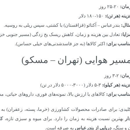
مان:
۲۰-۲۵ روز
زینه (هر تن):
۱۵۰-۱۸۰ دلار
ثال:
بندرعباس – آکتائو (قزاقستان) با کشتی، سپس ریلی به روسیه.
زایا:
تعادل بین هزینه و زمان، کاهش ریسک یخ زدگی (مسیر جنوبی خزر
ناسب برای:
اکثر کالاها (به جز فاسدشدنی‌های خیلی حساس).
مان:
۲-۳ روز
زینه (هر کیلو):
۳-۵ دلار (۳۰۰۰-۵۰۰۰ دلار در تن)
ناسب برای:
کالاهای با ارزش بالا، نمونه‌های فوری، داروهای حیاتی، م
کلیدی: برای صادرات محصولات کشاورزی (خرما، پسته، زعفران) به
ار
بهترین نسبت هزینه به زمان را دارد. برای میوه و سبزی تازه،
کا
 و سنگ،
دریایی از بندرعباس
به صرفه است.