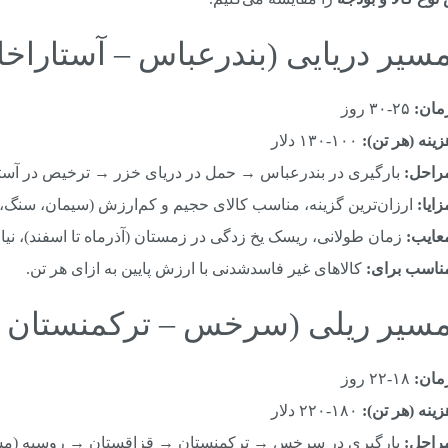
مان:
۲۵-۳۰ روز
زینه (هر تن):
۱۰۰-۱۳۰ دلار
راحل:
بارگیری در بندرعباس → حمل در دریای خزر → ترخیص در آستاراخان
زایا:
ارزان‌ترین گزینه، مناسب کالای حجیم و کم‌ارزش (سیمان، سنگ، 
عایب:
زمان طولانی، ریسک یخ زدگی در زمستان (آذرماه تا اسفند)، نیاز 
ناسب برای:
کالاهای غیر فاسدشدنی با ارزش پایین به ازای هر تن.
مان:
۱۸-۲۲ روز
زینه (هر تن):
۱۸۰-۲۲۰ دلار
راحل:
بارگیری در سرخس → ترکمنستان → قزاقستان → روسیه (مس