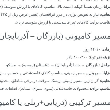
زایا:
زمان نسبتاً کوتاه، امنیت بالا، مناسب کالاهای با ارزش متوسط (
عایب:
نیاز به تعویض بوژی در مرز قزاقستان (تغییر عرض ریل از ۱۴۳۵ به ۱۵۲۰ میلی‌متر – ۱-۲ روز توقف).
ناسب برای:
کالاهای غیر فاسدشدنی با ارزش متوسط تا بالا.
مان:
۱۰-۱۴ روز
زینه (هر تن):
۳۰۰-۴۰۰ دلار
راحل:
بازرگان → جلفا (آذربایجان) → داغستان (روسیه) → مسکو
زایا:
سریع‌ترین مسیر زمینی، مناسب کالای فاسدشدنی و حساس به ز
عایب:
گران‌ترین مسیر زمینی، ریسک سرقت در برخی مناطق، محدودی
ناسب برای:
محصولات فاسدشدنی (میوه، سبزی، لبنیات)، قطعات حساس