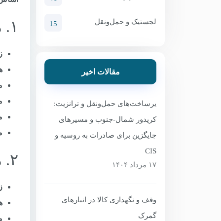
۱. مسیر دریایی (بندرعباس – آستاراخان)
لجستیک و حمل‌ونقل
15
ز
ه
مقالات اخیر
م
م
یرساخت‌های حمل‌ونقل و ترانزیت:
م
کریدور شمال-جنوب و مسیرهای
م
جایگزین برای صادرات به روسیه و
CIS
۲. مسیر ریلی (سرخس – ترکمنستان – قزاقستان – روسیه)
۱۷ مرداد ۱۴۰۴
ز
وقف و نگهداری کالا در انبارهای
ه
گمرک
م