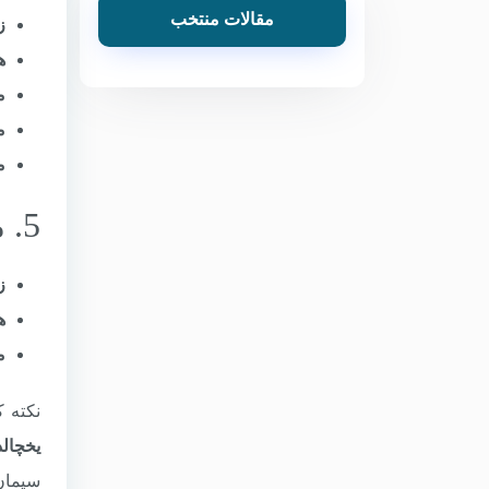
مقالات منتخب
ز
ه
م
م
م
5. مسیر هوایی (تهران – مسکو)
ز
ه
م
نکته 
یخچالد
سیمان