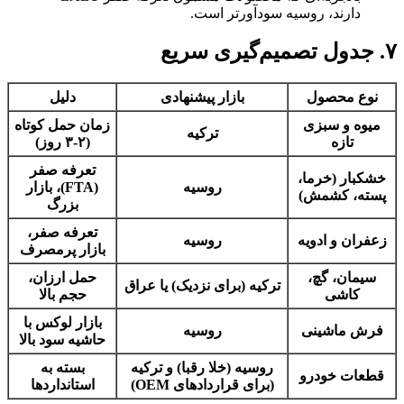
دارند، روسیه سودآورتر است.
۷. جدول تصمیم‌گیری سریع
نوع محصول
بازار پیشنهادی
دلیل
میوه و سبزی
زمان حمل کوتاه
ترکیه
تازه
(۲-۳ روز)
تعرفه صفر
خشکبار (خرما،
روسیه
(FTA)، بازار
پسته، کشمش)
بزرگ
تعرفه صفر،
زعفران و ادویه
روسیه
بازار پرمصرف
سیمان، گچ،
حمل ارزان،
ترکیه (برای نزدیک) یا عراق
کاشی
حجم بالا
بازار لوکس با
فرش ماشینی
روسیه
حاشیه سود بالا
روسیه (خلا رقبا) و ترکیه
بسته به
قطعات خودرو
(برای قراردادهای OEM)
استانداردها