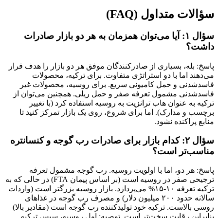
سؤالات متداول (FAQ)
سؤال ۱: آیا می‌توان همزمان به هر دو بازار صادرات
داشت؟
پاسخ: بله، بسیاری از صادرکنندگان موفق هر دو بازار را هدف قرار
می‌دهند اما با دو استراتژی متفاوت. برای ترکیه، محصولات
فاسدشدنی و حمل کامیونی سریع. برای روسیه، محصولات غیر
فاسدشدنی مشمول تعرفه صفر و حمل ریلی. همچنین می‌توان از
ترکیه به عنوان هاب ترانزیت به روسیه استفاده کرد (با تغییر
برچسب و مدارک). اما برای شروع، روی یک بازار تمرکز کنید تا
منابع پراکنده نشود.
سؤال ۲: کدام بازار برای صادرات رب گوجه و کنسانتره
مناسب‌تر است؟
پاسخ: هر دو، اما با اولویت روسیه. رب گوجه مشمول تعرفه
ترجیحی صفر در روسیه است (بر اساس پیمان FTA) در حالی که به
ترکیه تعرفه ۱۰-۱۵% می‌پردازد. بازار روسیه بزرگتر است (واردات
سالانه حدود ۲۰۰ میلیون دلار) و مصرف رب گوجه در غذاهای
روسی بالاست. ترکیه خود تولیدکننده رب گوجه است (مقادیر بالا)
بنابراین رقابت سخت‌تر است. توصیه: اول روسیه، سپس ترکیه.