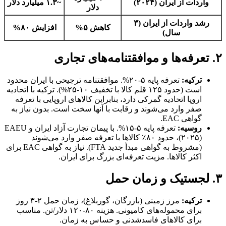
واردات از ایران (۲۰۲۴)
~۱.۳ میلیارد دلار
دلار
رشد واردات از ایران (۳
کاهش ۵%
افزایش ۸۰%
سال)
۲. تعرفه‌ها و موافقتنامه‌های تجاری
ترکیه:
تعرفه پایه ۵-۲۰%. موافقتنامه ترجیحی با ایران محدود
است (حدود ۱۲۵ قلم کالا با تخفیف ۱۰-۲۵%). ترکیه با اتحادیه
اروپا اتحادیه گمرکی دارد، بنابراین کالاهای اروپایی با تعرفه
صفر وارد می‌شوند و رقابت با آنها سخت است. بدون نیاز به
گواهی EAC.
روسیه:
تعرفه پایه ۵-۱۵%. با پیمان تجارت آزاد ایران و EAEU
(۲۰۲۵)، حدود ۸۰٪ کالاها با تعرفه صفر وارد می‌شوند
(مشروط به گواهی مبدأ جدید FTA). نیاز به گواهی EAC برای
اکثر کالاها. مزیت تعرفه‌ای بزرگ برای ایران.
۳. لجستیک و زمان حمل
ترکیه:
مرز زمینی (بازرگان، گوربلاغ)، زمان حمل ۲-۳ روز
برای محموله‌های کامیونی. هزینه ۸۰-۱۲۰ دلار/تن. مناسب
برای کالاهای فاسدشدنی و حساس به زمان.