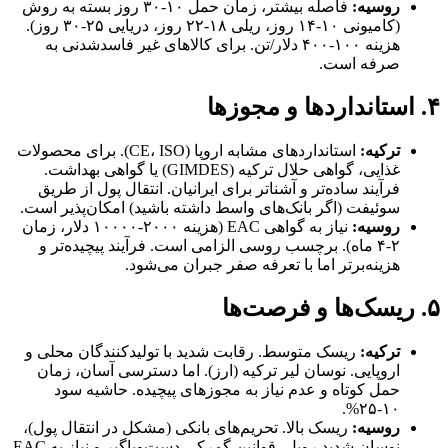
روسیه:
فاصله بیشتر، زمان حمل ۱۰-۳۰ روز بسته به روش
(کامیونی ۱۰-۱۴ روز، ریلی ۱۸-۲۲ روز، دریایی ۲۵-۳۰ روز).
هزینه ۱۰۰-۴۰۰ دلار/تن. برای کالاهای غیر فاسدشدنی به
صرفه است.
۴. استانداردها و مجوزها
ترکیه:
استانداردهای مشابه اروپا (CE، ISO). برای محصولات
غذایی، گواهی حلال ترکیه (GIMDES) یا گواهی بهداشت.
فرآیند ساده‌تر و آشناتر برای ایرانیان. انتقال پول از طریق
سوئیفت (اگر بانک‌های واسط داشته باشید) امکان‌پذیر است.
روسیه:
نیاز به گواهی EAC (هزینه ۲۰۰۰-۱۰۰۰۰ دلار، زمان
۲-۴ ماه). برچسب روسی الزامی است. فرآیند پیچیده‌تر و
هزینه‌برتر اما با تعرفه صفر جبران می‌شود.
۵. ریسک‌ها و فرصت‌ها
ترکیه:
ریسک متوسط. رقابت شدید با تولیدکنندگان محلی و
اروپایی. نوسان لیر ترکیه (ارز). اما دسترسی آسان، زمان
حمل کوتاه و عدم نیاز به مجوزهای پیچیده. حاشیه سود
۱۰-۲۵%.
روسیه:
ریسک بالا. تحریم‌های بانکی (مشکل در انتقال پول)،
نوسان شدید روبل، قوانین گمرکی دست‌وپاگیر و نیاز به EAC.