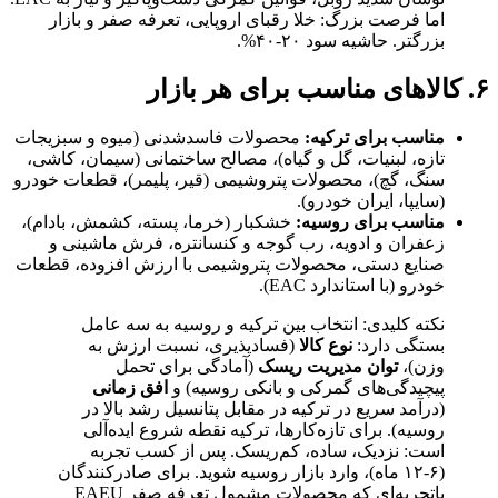
اما فرصت بزرگ: خلا رقبای اروپایی، تعرفه صفر و بازار
بزرگتر. حاشیه سود ۲۰-۴۰%.
۶. کالاهای مناسب برای هر بازار
مناسب برای ترکیه:
محصولات فاسدشدنی (میوه و سبزیجات
تازه، لبنیات، گل و گیاه)، مصالح ساختمانی (سیمان، کاشی،
سنگ، گچ)، محصولات پتروشیمی (قیر، پلیمر)، قطعات خودرو
(سایپا، ایران خودرو).
مناسب برای روسیه:
خشکبار (خرما، پسته، کشمش، بادام)،
زعفران و ادویه، رب گوجه و کنسانتره، فرش ماشینی و
صنایع دستی، محصولات پتروشیمی با ارزش افزوده، قطعات
خودرو (با استاندارد EAC).
نکته کلیدی: انتخاب بین ترکیه و روسیه به سه عامل
بستگی دارد:
نوع کالا
(فسادپذیری، نسبت ارزش به
وزن)،
توان مدیریت ریسک
(آمادگی برای تحمل
پیچیدگی‌های گمرکی و بانکی روسیه) و
افق زمانی
(درآمد سریع در ترکیه در مقابل پتانسیل رشد بالا در
روسیه). برای تازه‌کارها، ترکیه نقطه شروع ایده‌آلی
است: نزدیک، ساده، کم‌ریسک. پس از کسب تجربه
(۶-۱۲ ماه)، وارد بازار روسیه شوید. برای صادرکنندگان
باتجربه‌ای که محصولات مشمول تعرفه صفر EAEU