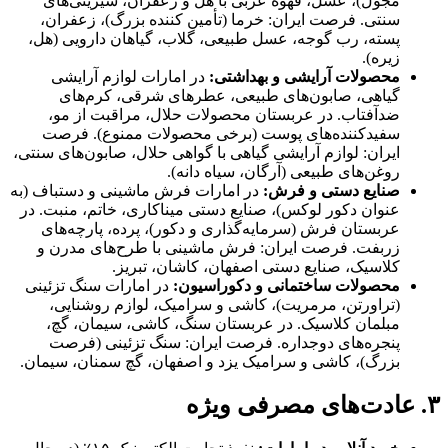
مجول)، عسل، قهوه عربی با هل و زعفران، شیرینی‌های
سنتی. فرصت ایران: خرما (تأمین کننده بزرگ)، زعفران،
پسته، رب گوجه، عسل طبیعی، گلاب، گیاهان دارویی (هل،
زیره).
محصولات آرایشی و بهداشتی:
در امارات لوازم آرایشی
گیاهی، صابون‌های طبیعی، عطرهای شرقی، کرم‌های
ضدآفتاب. در عربستان محصولات حلال، مراقبت از مو،
سفیدکننده‌های پوست (برخی محصولات ممنوع). فرصت
ایران: لوازم آرایشی گیاهی با گواهی حلال، صابون‌های سنتی،
روغن‌های طبیعی (آرگان، سیاه دانه).
صنایع دستی و فرش:
در امارات فرش ماشینی و دستباف (به
عنوان دکور لوکس)، صنایع دستی میناکاری، خاتم، منبت. در
عربستان فرش (سرمایه‌گذاری و دکور)، پرده، پارچه‌های
زربفت. فرصت ایران: فرش ماشینی با طرح‌های مدرن و
کلاسیک، صنایع دستی اصفهان، کاشان، تبریز.
محصولات ساختمانی و دکوراسیون:
در امارات سنگ تزئینی
(تراورتن، مرمریت)، کاشی و سرامیک، لوازم روشنایی،
مبلمان کلاسیک. در عربستان سنگ، کاشی، سیمان، گچ،
پنجره‌های دوجداره. فرصت ایران: سنگ تزئینی (فرصت
بزرگ)، کاشی و سرامیک یزد و اصفهان، گچ سمنان، سیمان.
۳. عادت‌های مصرفی ویژه