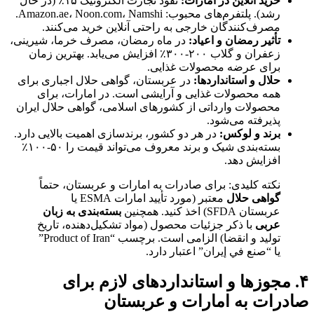
خرید آنلاین در امارات:
نفوذ تجارت الکترونیک ۱۵٪ (در حال
رشد). پلتفرم‌های محبوب: Amazon.ae، Noon.com، Namshi.
مصرف‌کنندگان خارجی به راحتی آنلاین خرید می‌کنند.
تأثیر رمضان و اعیاد:
در ماه رمضان، مصرف خرما، شیرینی،
زعفران و گلاب ۲۰۰-۳۰۰٪ افزایش می‌یابد. بهترین زمان
برای عرضه محصولات غذایی.
حلال و استانداردها:
در عربستان، گواهی حلال اجباری برای
همه محصولات غذایی و آرایشی است. در امارات، برای
محصولات وارداتی از کشورهای اسلامی، گواهی حلال ایران
پذیرفته می‌شود.
برند و لوکس:
در هر دو کشور، برندسازی اهمیت بالایی دارد.
بسته‌بندی شیک و برند معروف می‌تواند قیمت را ۵۰-۱۰۰٪
افزایش دهد.
نکته کلیدی: برای صادرات به امارات و عربستان، حتماً
گواهی حلال
معتبر (مورد تأیید امارات ESMA یا
عربستان SFDA) اخذ کنید. همچنین
بسته‌بندی به زبان
عربی
با ذکر جزئیات محصول (مواد تشکیل‌دهنده، تاریخ
تولید و انقضا) الزامی است. برچسب “Product of Iran”
یا “صنع في إيران” اعتبار دارد.
۴. مجوزها و استانداردهای لازم برای
صادرات به امارات و عربستان