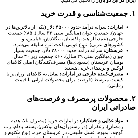
ایران در این دو بازار
را تحلیل می‌کنیم.
۱. جمعیت‌شناسی و قدرت خرید
امارات:
سرانه درآمد حدود ۴۵۰۰۰ دلار (یکی از بالاترین‌ها در
جهان). جمعیت جوان (میانگین سنی ۳۳ سال). ۸۵٪ جمعیت
خارجی (عمدتاً از هند، پاکستان، بنگلادش، فیلیپین، و
کشورهای عربی). تنوع قومی باعث تنوع سلیقه می‌شود.
عربستان:
سرانه درآمد حدود ۲۸۰۰۰ دلار. جمعیت بسیار
جوان (میانگین سنی ۲۹ سال). ۶۰٪ جمعیت زیر ۳۰ سال.
بومیان عربستان (سعودی‌ها) مصرف‌کنندگان اصلی کالاهای
لوکس و برندهای غربی هستند.
مصرف‌کننده خارجی در امارات:
تمایل به کالاهای ارزان‌تر با
کیفیت متوسط (فرصت برای محصولات ایرانی با قیمت
رقابتی).
۲. محصولات پرمصرف و فرصت‌های
صادراتی ایران
مواد غذایی و خشکبار:
در امارات خرما (مصرف بالا، هدیه
رمضان)، زعفران (در رستوران‌های لوکس)، پسته، بادام، رب
گوجه، آبمیوه، عسل طبیعی. در عربستان خرما (نوع مکتوم و