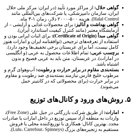
گواهی حلال:
از مراکز مورد تأیید (در ایران: مرکز ملی حلال
ایران، سازمان دامپزشکی، یا شرکت‌های بین‌المللی مانند
Halal Control). هزینه ۵۰۰-۲۰۰۰ دلار، زمان ۱-۳ ماه.
گواهی بهداشت و آنالیز:
برای محصولات غذایی و آرایشی – از
آزمایشگاه معتبر (مانند کنترل کیفیت استاندارد ایران).
گواهی مبدأ (Certificate of Origin):
برای اثبات ایرانی بودن و
استفاده از تعرفه‌های ترجیحی (توافقنامه ایران و امارات هنوز
کامل نیست، اما برای عربستان برخی تخفیف‌ها وجود دارد).
برچسب عربی:
تمام اطلاعات محصول به عربی (و انگلیسی
در امارات). در عربستان، متن باید به عربی فصیح و بدون
اشتباه باشد.
بسته‌بندی مقاوم در برابر حرارت و رطوبت:
آب‌وهوای گرم و
مرطوب خلیج فارس نیازمند بسته‌بندی ضد رطوبت و مقاوم
در برابر حرارت (برای محصولاتی که در کانتینر حمل
می‌شوند).
۵. روش‌های ورود و کانال‌های توزیع
امارات:
از طریق شرکت بازرگانی در جبل علی (Free Zone)،
واردات به منطقه آزاد سپس توزیع در داخل امارات یا صادرات
مجدد. بهترین کانال: همکاری با توزیع‌کننده محلی یا فروش
مستقیم به زنجیره‌های بزرگ (Lulu، Carrefour، Spinneys).