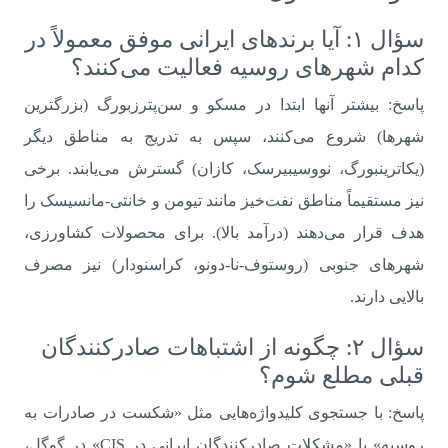
سؤال ۱: آیا برندهای ایرانی موفق معمولاً در
کدام شهرهای روسیه فعالیت می‌کنند؟
پاسخ: بیشتر آنها ابتدا در مسکو و سن‌پترزبورگ (بزرگترین
شهرها) شروع می‌کنند، سپس به تدریج به مناطق دیگر
(یکاترینبورگ، نووسیبیرسک، کازان) گسترش می‌یابند. برخی
نیز مستقیماً مناطق نفت‌خیز مانند تیومن و خانتی-مانسیسک را
هدف قرار می‌دهند (درآمد بالا). برای محصولات کشاورزی،
شهرهای جنوبی (روستوف-نا-دونو، کراسنودار) نیز مصرف
بالایی دارند.
سؤال ۲: چگونه از اشتباهات صادرکنندگان
قبلی مطلع شوم؟
پاسخ: با جستجوی کلیدواژه‌هایی مثل «شکست در صادرات به
روسیه» یا «مشکلات صادرکنندگان ایرانی در CIS» در گوگل،