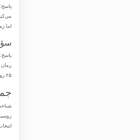
پاسخ: 
می‌کنی
اما زمان کل را
سؤال ۲: کدام گمرک برای صادرات 
پاسخ: 
زمان ب
۲۵ روز). برای حجم کم (زیر ۵ تن)،
جمع
شناخت
روسیه،
انتخا