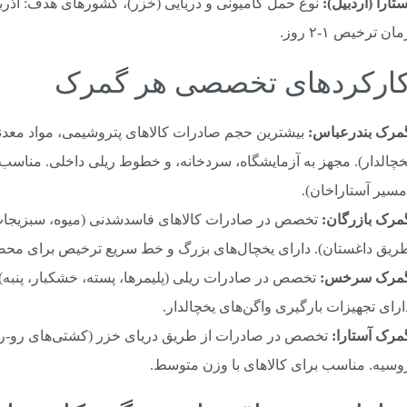
ستارا (اردبیل):
نوع حمل کامیونی و دریایی (خزر)، کشورهای هدف: آذرب
ان ترخیص ۱-۲ روز.
مرک بندرعباس:
بیشترین حجم صادرات کالاهای پتروشیمی، مواد معدنی
خچالدار). مجهز به آزمایشگاه، سردخانه، و خطوط ریلی داخلی. مناسب
مسیر آستاراخان).
مرک بازرگان:
تخصص در صادرات کالاهای فاسدشدنی (میوه، سبزیجات تاز
ریق داغستان). دارای یخچال‌های بزرگ و خط سریع ترخیص برای مح
مرک سرخس:
تخصص در صادرات ریلی (پلیمرها، پسته، خشکبار، پنبه).
ارای تجهیزات بارگیری واگن‌های یخچالدار.
مرک آستارا:
تخصص در صادرات از طریق دریای خزر (کشتی‌های رو-رو و 
وسیه. مناسب برای کالاهای با وزن متوسط.