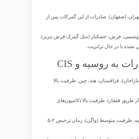
ان، اصفهان). صادرات از این گمرکات پس از
تروشیمی، فرش، خشکبار (مثل گمرک فرش تبریز).
نشده یا در حال ترانزیت.
اخان)، قزاقستان، هند، چین. ظرفیت بالا
ز طریق قفقاز). ظرفیت بالا (کامیون‌های
نوع حمل ریلی، کشورهای هدف: ترکمنستان، قزاقستان، روسیه. ظرفیت متوسط (واگن)، زمان ترخیص ۲-۵