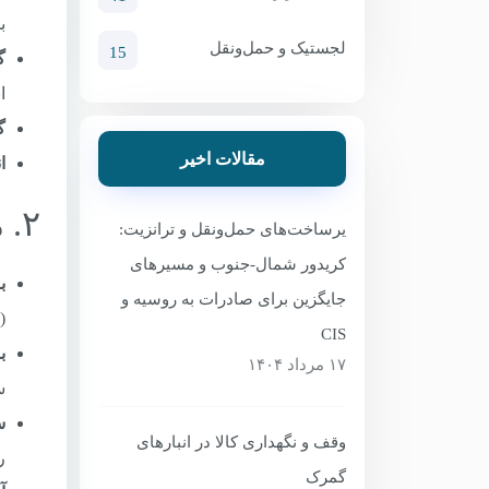
ب
لجستیک و حمل‌ونقل
15
گم
ا
گم
مقالات اخیر
ان
۲. مهمترین گمرکات اجرایی برای صادرات به روسیه و CIS
یرساخت‌های حمل‌ونقل و ترانزیت:
کریدور شمال-جنوب و مسیرهای
ب
جایگزین برای صادرات به روسیه و
(
CIS
ب
۱۷ مرداد ۱۴۰۴
س
س
وقف و نگهداری کالا در انبارهای
ر
گمرک