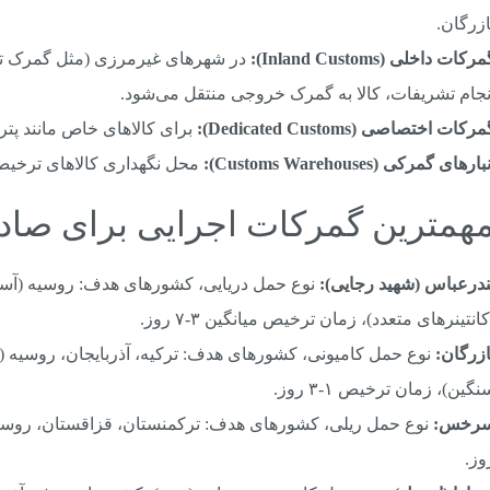
ازرگان.
رکات داخلی (Inland Customs):
در شهرهای غیرمرزی (مثل گمرک تهر
نجام تشریفات، کالا به گمرک خروجی منتقل می‌شود.
رکات اختصاصی (Dedicated Customs):
برای کالاهای خاص مانند پ
بارهای گمرکی (Customs Warehouses):
محل نگهداری کالاهای ترخیص 
ندرعباس (شهید رجایی):
نوع حمل دریایی، کشورهای هدف: روسیه (آستار
کانتینرهای متعدد)، زمان ترخیص میانگین ۳-۷ روز.
ازرگان:
نوع حمل کامیونی، کشورهای هدف: ترکیه، آذربایجان، روسیه (ا
نگین)، زمان ترخیص ۱-۳ روز.
رخس:
وز.