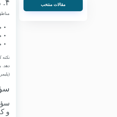
۴. مناطق ویژه اقتصادی و گمرکات وابسته
مقالات منتخب
مناطق ویژه اقتصادی (es
م
م
م
دهد. ب
(پلیمر
سؤا
و کا