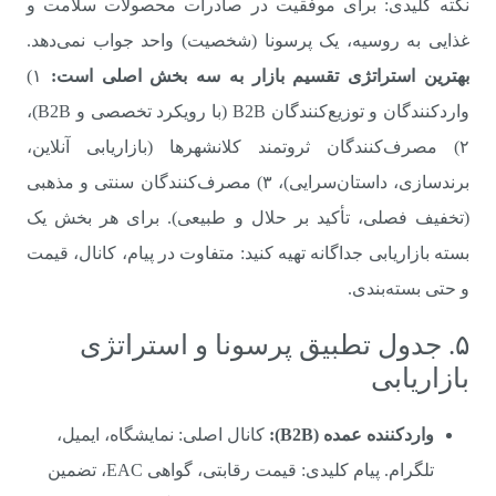
نکته کلیدی: برای موفقیت در صادرات محصولات سلامت و
غذایی به روسیه، یک پرسونا (شخصیت) واحد جواب نمی‌دهد.
بهترین استراتژی تقسیم بازار به سه بخش اصلی است:
۱)
واردکنندگان و توزیع‌کنندگان B2B (با رویکرد تخصصی و B2B)،
۲) مصرف‌کنندگان ثروتمند کلانشهرها (بازاریابی آنلاین،
برندسازی، داستان‌سرایی)، ۳) مصرف‌کنندگان سنتی و مذهبی
(تخفیف فصلی، تأکید بر حلال و طبیعی). برای هر بخش یک
بسته بازاریابی جداگانه تهیه کنید: متفاوت در پیام، کانال، قیمت
و حتی بسته‌بندی.
۵. جدول تطبیق پرسونا و استراتژی
بازاریابی
واردکننده عمده (B2B):
کانال اصلی: نمایشگاه، ایمیل،
تلگرام. پیام کلیدی: قیمت رقابتی، گواهی EAC، تضمین