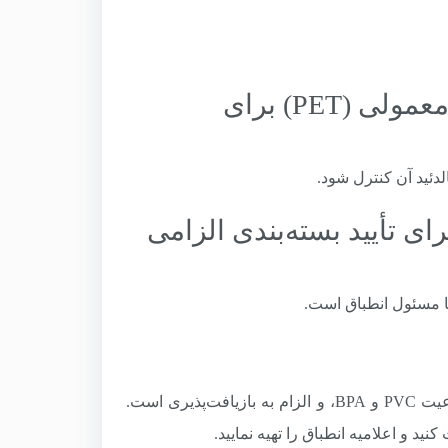
سؤال ۱: آیا می‌توان از بسته‌بندی پلاستیکی معمولی (PET) برای
پا برای تأیید بسته‌بندی الزامی
استانداردهای بسته‌بندی اتحادیه اروپا شامل محدودیت فلزات سنگین، ممنوعیت PVC و BPA، و الزام به بازیافت‌پذیری است.
نید و اعلامیه انطباق را تهیه نمایید.