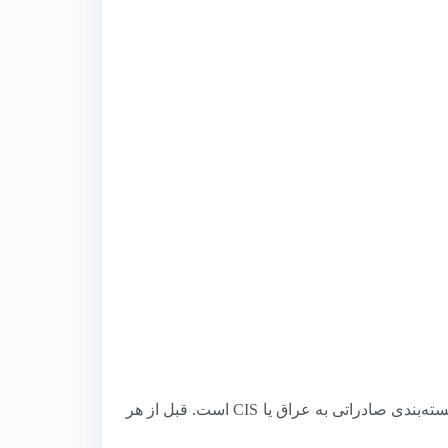
نکته کلیدی: بزرگترین اشتباه صادرکنندگان ایرانی به اروپا، استفاده از همان بسته‌بندی صادراتی به عراق یا CIS است. قبل از هر