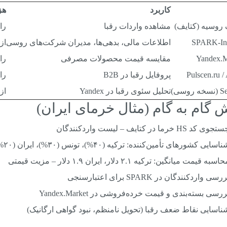
کاربرد
هز
روسیه (کتایف)
مشاهده واردات رقبا
را
SPARK-Int
اطلاعات مالی، بدهی‌ها، مدیران شرکت‌های روسی
از ۵۰۰ دلار 
Yandex.M
مقایسه قیمت محصولات مصرفی
را
Pulscen.ru / 
پروفایل رقبا در B2B
را
روسی)
تحلیل سئوی رقبا در Yandex
از ۵۰ دلار 
 گام به گام (مثال خرمای ایران)
جوی کد HS خرما در کتایف – لیست واردکنندگان
اسایی کشورهای تأمین‌کننده: ترکیه (۴۰%)، تونس (۳۰%)، ایران (۲۰%)
اسبه قیمت میانگین: ترکیه ۲.۱ دلار، ایران ۱.۹ دلار – مزیت قیمتی
رسی واردکنندگان در SPARK برای اعتبارسنجی
ررسی بسته‌بندی و قیمت خرده‌فروشی در Yandex.Market
ناسایی نقاط ضعف رقبا (تحویل نامنظم، نبود گواهی ارگانیک)