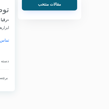
مقالات منتخب
توص
«رقبا 
ابزارها
تماس ب
دسته‌ ب
برچسب