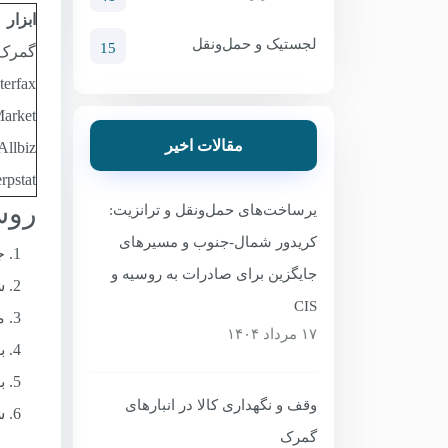
ابزار
لجستیک و حمل‌ونقل
15
گمرک 
erfax
arket
مقالات اخیر
Allbiz
Serpstat (نسخه 
روش
یرساخت‌های حمل‌ونقل و ترانزیت:
کریدور شمال-جنوب و مسیرهای
جست
جایگزین برای صادرات به روسیه و
شن
CIS
مح
۱۷ مرداد ۱۴۰۴
بر
ب
وقف و نگهداری کالا در انبارهای
ش
گمرک