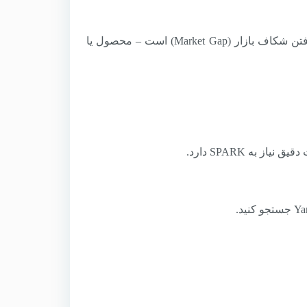
تحلیل رقبا یک فرآیند مستمر است. مهم‌تر از شناسایی نقاط ضعف رقبا، یافتن شکاف بازار (Market Gap) است – محصول یا