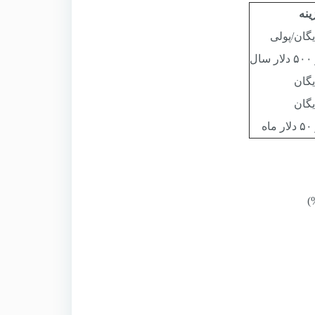
ینه
یگان/پولی
سال
یگان
یگان
ماه