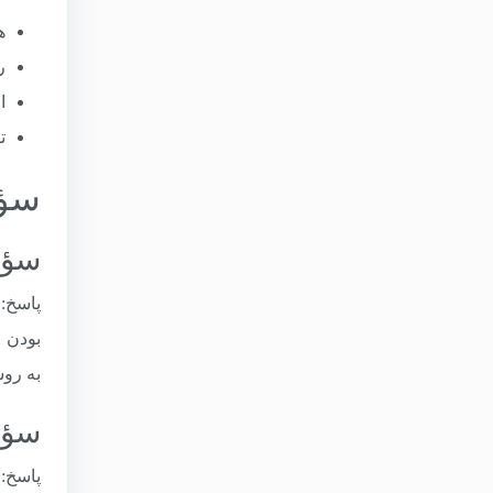
هد
رشد 
ا
تو
سؤا
سؤال ۱: صادرات به کدام ک
پاسخ:
بودن ق
به روس
سؤال ۲: آیا صادرات به بلاروس و 