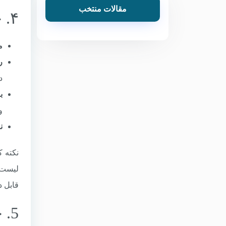
مقالات منتخب
۴. چالش‌های صادرات به EAEU و راهکارها
م
ر
د
ب
و
ن
قابل 
5. چشم‌انداز صادرات ایران به جهان (۱۴۰۴-۱۴۰۷)