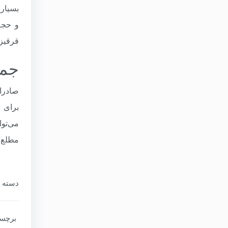
و حجم 
قرقیزس
جمع
مطلع ب
دسته‌ ب
برچسب