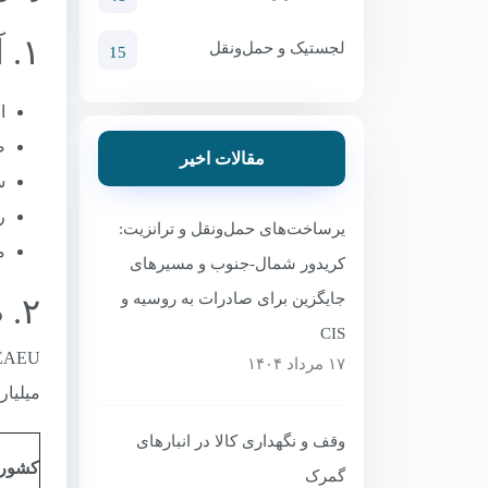
۱. آمار کل صادرات ایران (۱۴۰۲-۱۴۰۳)
لجستیک و حمل‌ونقل
15
ارز
صادرات
مقالات اخیر
س
رش
یرساخت‌های حمل‌ونقل و ترانزیت:
م
کریدور شمال-جنوب و مسیرهای
جایگزین برای صادرات به روسیه و
۲. صادرات ایران به کشورهای اوراسیا (EAEU)
CIS
۱۷ مرداد ۱۴۰۴
میلیارد دلار بود
وقف و نگهداری کالا در انبارهای
کشور
گمرک