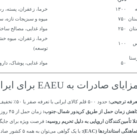
۱۳۰۰
خرما، زعفران، پسته، رب
تان
۷۵۰
میوه و سبزیجات تازه، س
تان
۲۵۰
مواد غذایی، مصالح ساختم
خرما، زعفران، میوه خشک
س
۱۰۰
توسعه)
ستا
۵۰
مواد غذایی، پوشاک، دارو
عرفه ترجیحی:
حدود ۵۰۰ قلم کالای ایرانی با تعرفه صفر یا ۵۰٪ تخفیف وارد EAEU می‌شوند.
اهش زمان حمل از طریق کریدور شمال-جنوب:
زمان حمل از ۴۵ روز به ۲۵ روز کاهش یافته است.
لا تأمین‌کنندگان اروپایی به دلیل تحریم روسیه:
فرصت ویژه برای جایگز
ماهنگی استانداردها (EAC):
با یک گواهی می‌توان به همه ۵ کشور صادرات کرد.