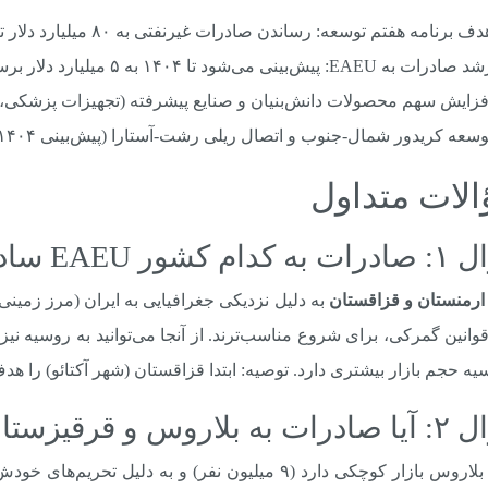
ف برنامه هفتم توسعه: رساندن صادرات غیرنفتی به ۸۰ میلیارد دلار تا ۱۴۰۷.
صادرات به EAEU: پیش‌بینی می‌شود تا ۱۴۰۴ به ۵ میلیارد دلار برسد.
فزایش سهم محصولات دانش‌بنیان و صنایع پیشرفته (تجهیزات پزشکی، ق
سعه کریدور شمال-جنوب و اتصال ریلی رشت-آستارا (پیش‌بینی ۱۴۰۴) – تأثیر فوق‌العاده بر صادرات.
لات متداول
شور EAEU ساده‌تر است؟
ارمنستان و قزاقستان
به دلیل نزدیکی جغرافیایی به ایران (مرز زمینی 
وانین گمرکی، برای شروع مناسب‌ترند. از آنجا می‌توانید به روسیه نی
یه حجم بازار بیشتری دارد. توصیه: ابتدا قزاقستان (شهر آکتائو) را 
قرقیزستان مقرون به صرفه است؟
پاسخ: بلاروس بازار کوچکی دارد (۹ میلیون نفر) و به 