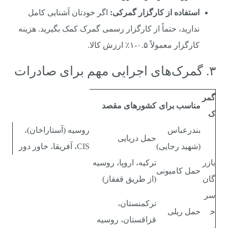
استفاده از کارگزار گمرکی:
اگر خودتان آشنایی کامل
ندارید، حتماً از کارگزار رسمی گمرک کمک بگیرید. هزینه
کارگزار معمولاً ۰.۵-۱٪ ارزش کالا.
۳. گمرک‌های اجرایی مهم برای صادرات
گمر
مناسب برای
کشورهای مقصد
ک
بندرعباس
روسیه (آستاراخان)،
حمل دریایی
(شهید رجایی)
CIS، آفریقا، خاور دور
بازر
ترکیه، اروپا، روسیه
حمل کامیونی
گان
(از طریق قفقاز)
سر
ترکمنستان،
خ
حمل ریلی
قزاقستان، روسیه
س