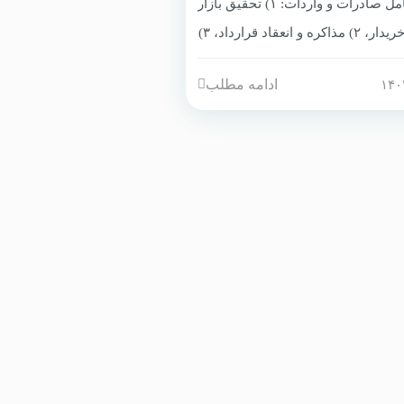
چرخه کامل صادرات و واردات: ۱) تحقیق بازار
و یافتن خریدار، ۲) مذاکره و انعقاد قرارداد، ۳)
آماده‌سازی کالا و بسته‌بندی، ۴) اخذ مجوزها و
ادامه مطلب
گواهی‌ها، ۵) حمل و نقل (بارگیری، بیمه،
ترانزیت)، ۶) تشریفات گمرکی مبدأ، ۷) حمل
بین‌المللی، ۸) تشریفات گمرکی مقصد، ۹)
تحویل به خریدار، ۱۰) تسویه حساب و خدمات
روش.