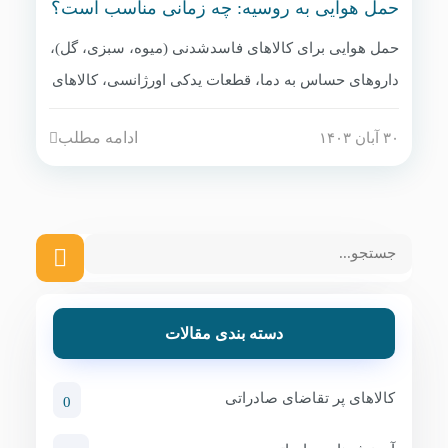
حمل هوایی به روسیه: چه زمانی مناسب است؟
حمل هوایی برای کالاهای فاسدشدنی (میوه، سبزی، گل)،
داروهای حساس به دما، قطعات یدکی اورژانسی، کالاهای
با ارزش بالا (جواهرات، تجهیزات پزشکی). هزینه ۱۰-۲۰
ادامه مطلب
۳۰ آبان ۱۴۰۳
برابر دریایی. فرودگاه‌های اصلی: مسکو (SVO, DME)،
سن پترزبورگ (LED). زمان حدود ۵-۷ روز کاری.
دسته بندی مقالات
کالاهای پر تقاضای صادراتی
0