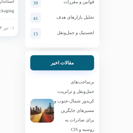
کالا در روسیه (
قوانین و مقررات
39
تحلیل بازارهای هدف
41
۰۱ تیر ۱۴۰۴
ردیابی ا
لجستیک و حمل‌ونقل
15
برای کا
لوازم خ
مقالات اخیر
صادرکنند
نصب و د
یرساخت‌های
کنند. ع
حمل‌ونقل و ترانزیت:
کریدور شمال-جنوب و
مسیرهای جایگزین
برای صادرات به
روسیه و CIS