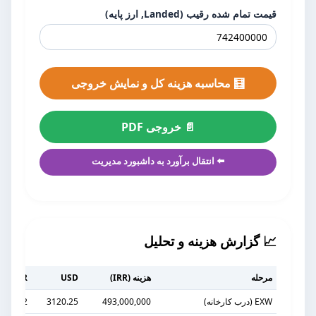
قیمت تمام شده رقیب (Landed, ارز پایه)
🧮 محاسبه هزینه کل و نمایش خروجی
📄 خروجی PDF
⬅️ انتقال برآورد به داشبورد مدیریت
📈 گزارش هزینه و تحلیل
مرحله
هزینه (IRR)
USD
EUR
EXW (درب کارخانه)
493,000,000
3120.25
2934.52