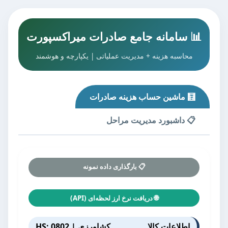
📊 سامانه جامع صادرات میراکسپورت
محاسبه هزینه + مدیریت عملیاتی | یکپارچه و هوشمند
🧮 ماشین حساب هزینه صادرات
📋 داشبورد مدیریت مراحل
📋 بارگذاری داده نمونه
🌐 دریافت نرخ ارز لحظه‌ای (API)
اطلاعات کالا
کشاورزی | HS: 0802