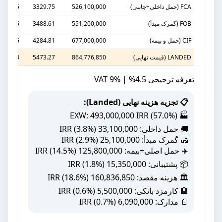
FCA (حمل داخلی+جانبی)
526,100,000
3329.75
3131.55
FOB (گمرک مبدأ)
551,200,000
3488.61
3280.95
CIF (حمل و بیمه)
677,000,000
4284.81
4029.76
LANDED (قیمت نهایی)
864,776,850
5473.27
5147.48
تعرفه ترجیحی 4.5% | VAT 9%
📋 تجزیه هزینه نهایی (Landed):
🏭 EXW: 493,000,000 IRR (57.0%)
🚚 حمل داخلی: 33,100,000 IRR (3.8%)
🛃 گمرک مبدأ: 25,100,000 IRR (2.9%)
✈️ حمل اصلی+بیمه: 125,800,000 IRR (14.5%)
📦 پشتیبانی: 15,350,000 IRR (1.8%)
🏛️ هزینه مقصد: 160,836,850 IRR (18.6%)
🏦 کارمزد بانکی: 5,500,000 IRR (0.6%)
📄 مدارک: 6,090,000 IRR (0.7%)